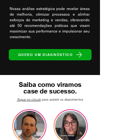
Nossa análise estratégica pode revelar áreas
de melhoria, otimizar processos e alinhar
esforços de marketing e vendas, oferecendo
até 50 recomendações práticas que visam
maximizar sua performance e impulsionar seu
crescimento.
QUERO UM DIAGNÓSTICO
Saiba como viramos
case de sucesso.
Toque no circulo
para assistir os depoimentos