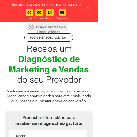
DIAGNÓSTICO GRATUITO
PARA PROVEDORES QUE
POR TEMPO LIMITADO!
FATURAM NO MÍNIMO
00
00
14
54
R$100K/MÊS
Dias
Horas
Minutos
Segundos
Free Countdown
Timer Widget
100% PERSONALIZADO
Receba um
Diagnóstico de
Marketing e Vendas
do seu Provedor
Analisamos o marketing e vendas do seu provedor,
identificando oportunidades para atrair mais leads
qualificados e aumentar a taxa de conversão.
Preencha o formulário para
receber um diagnóstico gratuito